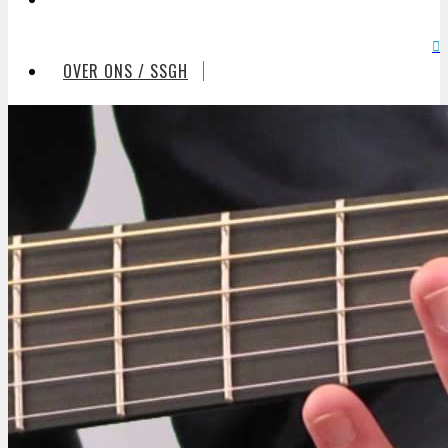
OVER ONS / SSGH
VRIJWILLIGERS
ZALEN
RESERVEREN
VERGADEREN
CONTACT