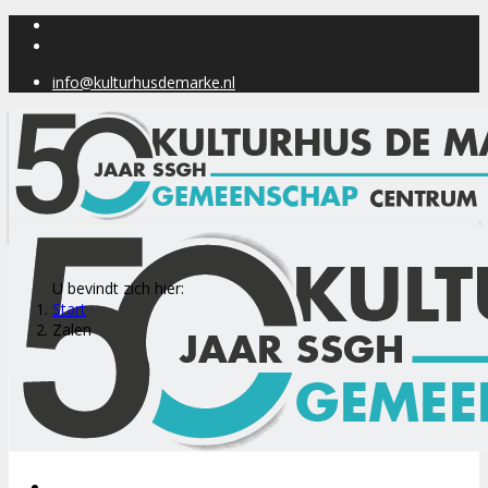
info@kulturhusdemarke.nl
U bevindt zich hier:
Start
Zalen